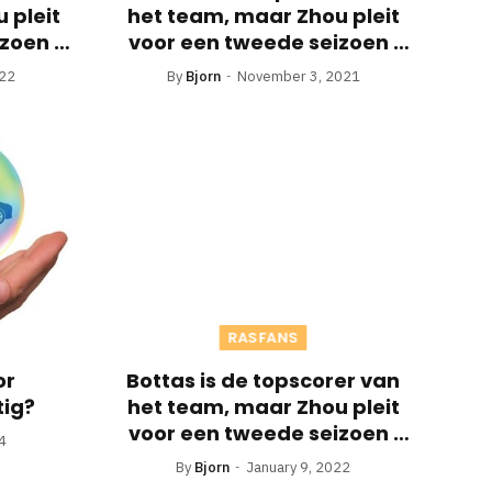
 pleit
het team, maar Zhou pleit
zoen ·
voor een tweede seizoen ·
RaceFans
022
By
Bjorn
November 3, 2021
RASFANS
or
Bottas is de topscorer van
tig?
het team, maar Zhou pleit
voor een tweede seizoen ·
4
RaceFans
By
Bjorn
January 9, 2022