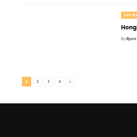
SPOR
Hong 
By
Bjorn
Next
1
2
3
4