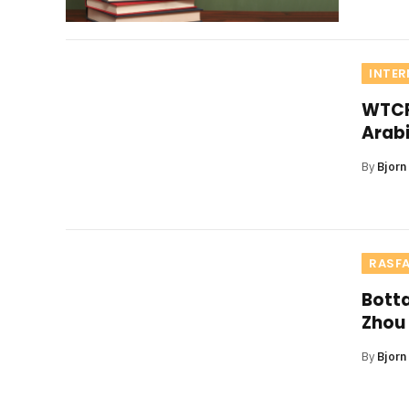
INTER
WTCR 
Arabi
By
Bjorn
RASF
Botta
Zhou 
By
Bjorn