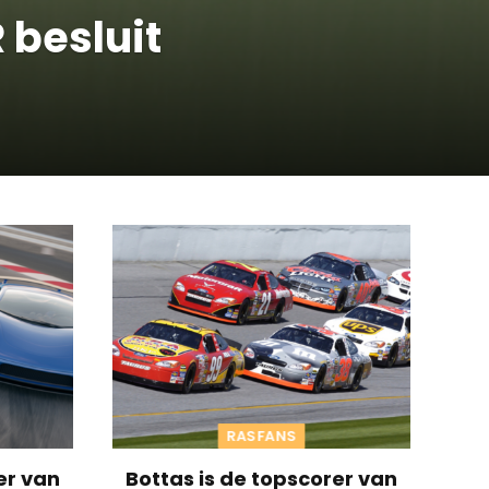
besluit
RASFANS
er van
Bottas is de topscorer van