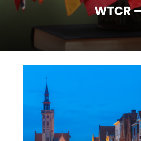
WTCR –