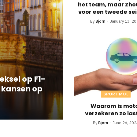
het team, maar Zhou
voor een tweede sei
RaceFans
By
Bjorn
January 13, 2
eksel op F1-
 kansen op
SPORT MOL
Waarom is mot
verzekeren zo las
By
Bjorn
June 26, 202