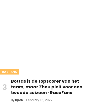
RASFANS
Bottas is de topscorer van het
team, maar Zhou pleit voor een
tweede seizoen · RaceFans
By
Bjorn
February 18, 2022