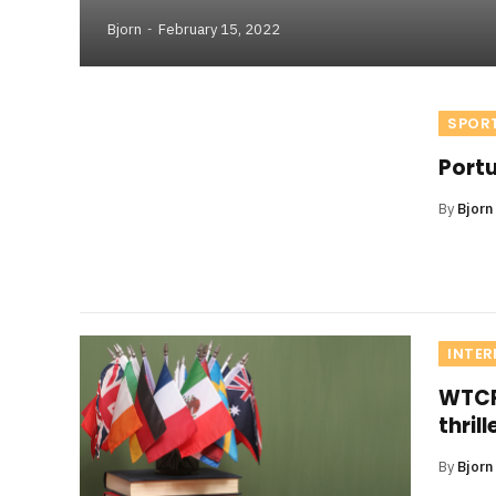
Bjorn
February 15, 2022
SPOR
Portu
By
Bjorn
INTER
WTCR
thrill
By
Bjorn