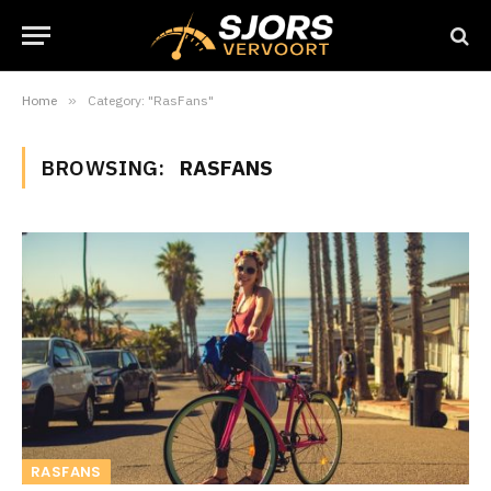
Home
»
Category: "RasFans"
BROWSING:
RASFANS
RASFANS