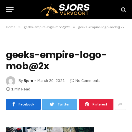
Home
»
geeks-empire-logo-mob@2x
»
geeks-empire-logo-mob@2x
geeks-empire-logo-
mob@2x
By
Bjorn
March 20, 2021
No Comments
1 Min Read
Facebook
Twitter
Pinterest